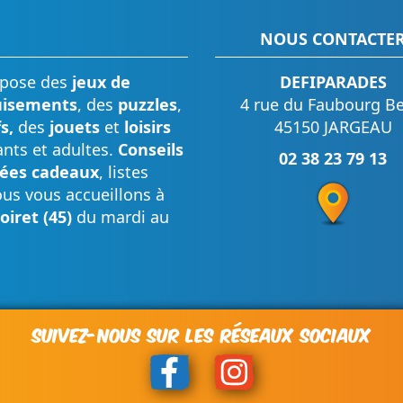
NOUS CONTACTE
pose des
jeux de
DEFIPARADES
uisements
, des
puzzles
,
4 rue du Faubourg Be
fs,
des
jouets
et
loisirs
45150 JARGEAU
nts et adultes.
Conseils
02 38 23 79 13
dées cadeaux
, listes
ous vous accueillons à
oiret (45)
du mardi au
SUIVEZ-NOUS SUR LES RÉSEAUX SOCIAUX