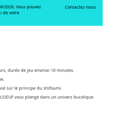
/08/2026. Vous pouvez
Contactez-nous
i de votre
eurs, durée de jeu environ 10 minutes.
ie.
asé sur le principe du shifoumi.
, BL’OEUF vous plonge dans un univers bucolique