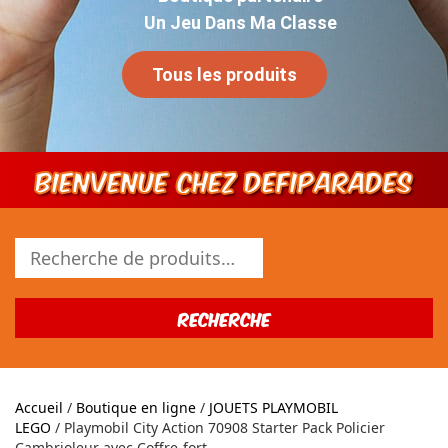
Un Jeu Dans Ma Classe
Tous les produits
Bienvenue chez DEFIPARADES
Recherche
pour :
Recherche
Accueil
/
Boutique en ligne
/
JOUETS PLAYMOBIL
LEGO
/ Playmobil City Action 70908 Starter Pack Policier
Cambrioleur avec Coffre-fort