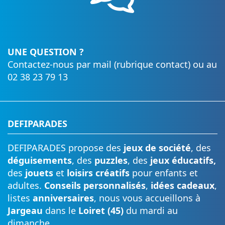
UNE QUESTION ?
Contactez-nous par mail (rubrique contact) ou au
02 38 23 79 13
DEFIPARADES
DEFIPARADES propose des
jeux de société
, des
déguisements
, des
puzzles
, des
jeux éducatifs,
des
jouets
et
loisirs créatifs
pour enfants et
adultes.
Conseils personnalisés
,
idées cadeaux
,
listes
anniversaires
, nous vous accueillons à
Jargeau
dans le
Loiret (45)
du mardi au
dimanche.