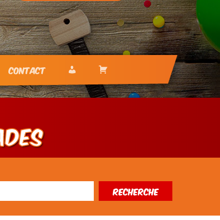
Contact
Mon
Mon
compte
panier
ADES
Recherche