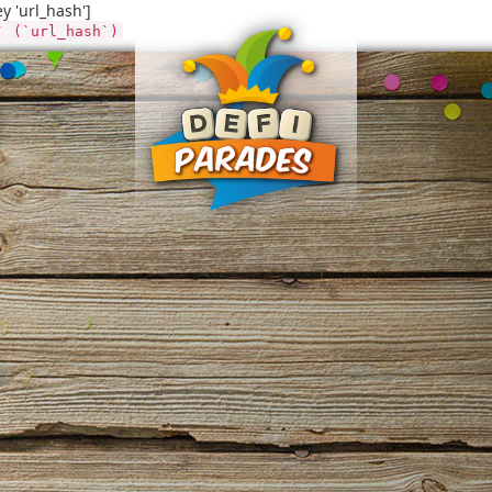
ey 'url_hash']
` (`url_hash`)