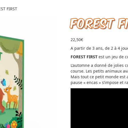
ST FIRST
FOREST F
22,50
€
A partir de 3 ans, de 2 à 4 jo
FOREST FIRST
est un jeu de c
L’automne a donné de jolies co
course. Les petits animaux a
Mais tout ce petit monde est 
pause « encas » s’impose et ra