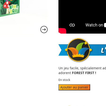
Un jeu facile, spécialement a
adorent
FOREST FIRST !
En stock
quantité
Ajouter au panier
de
FOREST
FIRST