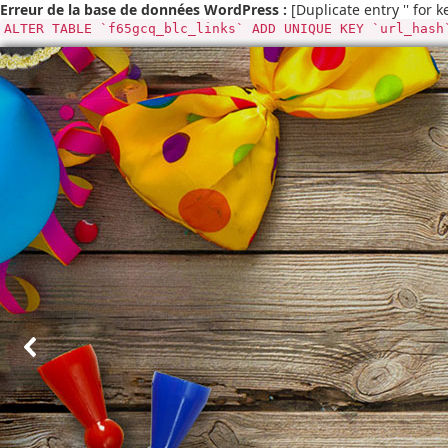
Erreur de la base de données WordPress :
[Duplicate entry '' for k
ALTER TABLE `f65gcq_blc_links` ADD UNIQUE KEY `url_hash