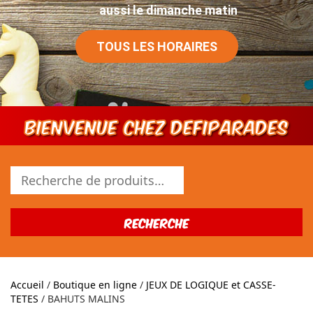
aussi le dimanche matin
Un Jeu Dans Ma Classe
TOUS LES HORAIRES
Tous les produits
Bienvenue chez DEFIPARADES
Recherche
pour :
Recherche
Accueil
/
Boutique en ligne
/
JEUX DE LOGIQUE et CASSE-
TETES
/ BAHUTS MALINS