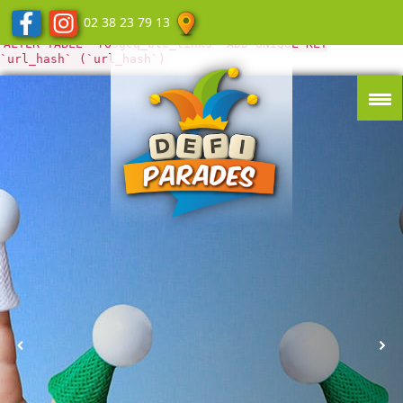
Erreur de la base de données WordPress :
[Duplicate entry '' for
02 38 23 79 13
key 'url_hash']
ALTER TABLE `f65gcq_blc_links` ADD UNIQUE KEY
`url_hash` (`url_hash`)