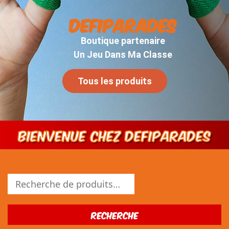
DEFIPARADES
Boutique partenaire
Un Jeu Dans Ma Classe
Tous les produits
Bienvenue chez DEFIPARADES
Recherche
pour :
Recherche