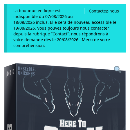
La boutique en ligne est
Contactez-nous
indisponible du 07/08/2026 au
18/08/2026 inclus. Elle sera de nouveau accessible le
19/08/2026. Vous pouvez toujours nous contacter
depuis la rubrique “Contact”, nous répondrons à
votre demande dès le 20/08/2026 . Merci de votre
compréhension.