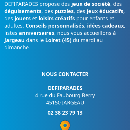
DEFIPARADES propose des
jeux de société
, des
déguisements
, des
puzzles
, des
jeux éducatifs,
des
jouets
et
loisirs créatifs
pour enfants et
adultes.
Conseils personnalisés
,
idées cadeaux
,
listes
anniversaires
, nous vous accueillons à
Jargeau
dans le
Loiret (45)
du mardi au
dimanche.
NOUS CONTACTER
DEFIPARADES
4 rue du Faubourg Berry
45150 JARGEAU
02 38 23 79 13