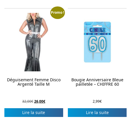
Promo !
Déguisement Femme Disco
Bougie Anniversaire Bleue
Argenté Taille M
pailletée – CHIFFRE 60
Le
Le
32,00
€
26,00
€
2,99
€
prix
prix
initial
actuel
Lire la suite
Lire la suite
était :
est :
32,00€.
26,00€.