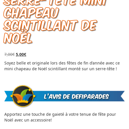
chapeau
scintillant de
Noël
Le
Le
7,00
€
5,00
€
prix
prix
Soyez belle et originale lors des fêtes de fin d’année avec ce
initial
actuel
mini chapeau de Noël scintillant monté sur un serre-tête !
était :
est :
7,00€.
5,00€.
Apportez une touche de gaieté à votre tenue de fête pour
Noël avec un accessoire!