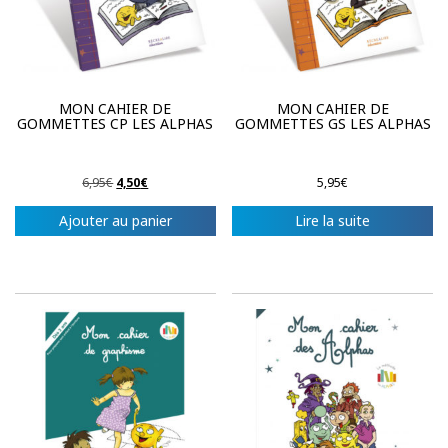
MON CAHIER DE
MON CAHIER DE
GOMMETTES CP LES ALPHAS
GOMMETTES GS LES ALPHAS
Le
Le
6,95
€
4,50
€
5,95
€
prix
prix
initial
actuel
Ajouter au panier
Lire la suite
était :
est :
6,95€.
4,50€.