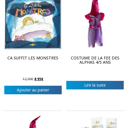
CA SUFFIT LES MONSTRES
COSTUME DE LA FEE DES
ALPHAS 4/5 ANS
Le
Le
12,90
€
8,95
€
prix
prix
Lire la suite
initial
actuel
Ajouter au panier
était :
est :
12,90€.
8,95€.