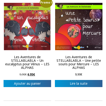
Promo !
Les Aventures de
Les Aventures de
STELLABLABLA – Un
STELLABLABLA – Une petite
eucalyptus pour Vénus – LES
souris pour Mercure – LES
ALPHAS
ALPHAS
Le
Le
9,90
€
6,95
€
9,90
€
prix
prix
initial
actuel
Ajouter au panier
Lire la suite
était :
est :
9,90€.
6,95€.