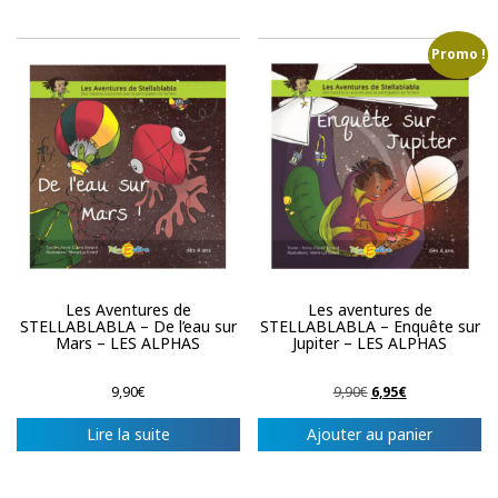
Promo !
Les Aventures de
Les aventures de
STELLABLABLA – De l’eau sur
STELLABLABLA – Enquête sur
Mars – LES ALPHAS
Jupiter – LES ALPHAS
Le
Le
9,90
€
9,90
€
6,95
€
prix
prix
initial
actuel
Lire la suite
Ajouter au panier
était :
est :
9,90€.
6,95€.