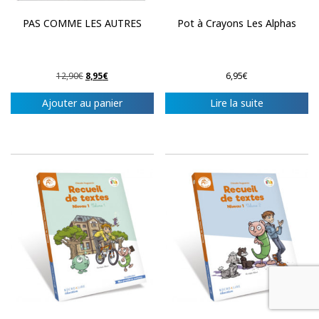
PAS COMME LES AUTRES
Pot à Crayons Les Alphas
Le
Le
12,90
€
8,95
€
6,95
€
prix
prix
initial
actuel
Ajouter au panier
Lire la suite
était :
est :
12,90€.
8,95€.