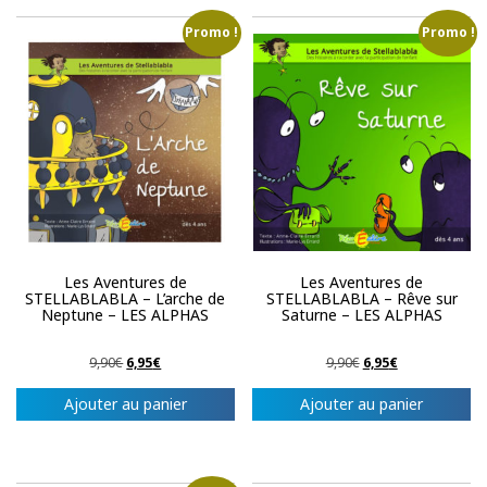
Promo !
Promo !
Les Aventures de
Les Aventures de
STELLABLABLA – L’arche de
STELLABLABLA – Rêve sur
Neptune – LES ALPHAS
Saturne – LES ALPHAS
Le
Le
Le
Le
9,90
€
6,95
€
9,90
€
6,95
€
prix
prix
prix
prix
initial
actuel
initial
actuel
Ajouter au panier
Ajouter au panier
était :
est :
était :
est :
9,90€.
6,95€.
9,90€.
6,95€.