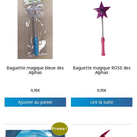
Baguette magique bleue des
Baguette magique ROSE des
Alphas
Alphas
9,95
€
9,95
€
Ajouter au panier
Lire la suite
Promo !